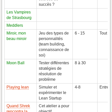
succès ?
Les Vampires
de Strasbourg
Meddlers
Miroir, mon
Jeu des types de
6 - 15
Tout n
beau miroir
personnalités
(team building,
connaissance de
soi)
Moon Ball
Tester différentes
8 à 30
stratégies de
résolution de
problème
Playing lean
Simuler et
4-8
Entrep
expérimenter le
Lean Startup
Quand Shrek
Cet atelier a pour
rencontra la
objectif