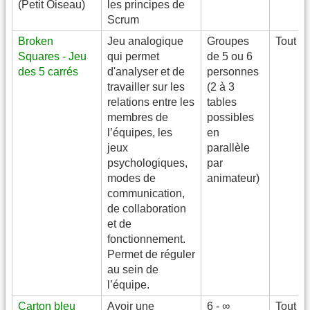
(Petit Oiseau)
les principes de
Scrum
Broken
Jeu analogique
Groupes
Tout n
Squares - Jeu
qui permet
de 5 ou 6
des 5 carrés
d'analyser et de
personnes
travailler sur les
(2 à 3
relations entre les
tables
membres de
possibles
l’équipes, les
en
jeux
parallèle
psychologiques,
par
modes de
animateur)
communication,
de collaboration
et de
fonctionnement.
Permet de réguler
au sein de
l’équipe.
Carton bleu
Avoir une
6 - ∞
Tout n