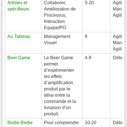
Artistes et
Collaborer,
5-20
Agilist
spécifieurs
Amélioration de
Manage
Processus,
Agilist
Interaction
Equipe/PO
Au Tableau
Management
9
Agilist
Visuel
Manage
Agilist
Beer Game
Le Beer Game
4-9
Débuta
permet
d’expérimenter
les effets
d’amplification
produit par le
délai entre la
commande et la
livraison d’un
produit.
Birdie-Birdie
Pour comprendre
10-20
Débuta