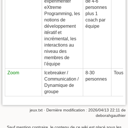
expérimenter
de 4-6
eXtreme
personnes
Programming, les
plus 1
notions de
coach par
développement
équipe
itératif et
incrémental, les
interactions au
niveau des
membres de
l'équipe
Zoom
Icebreaker /
8-30
Tous
Communication /
personnes
Dynamique de
groupe
jeux.txt
· Dernière modification :
2026/04/13 22:11
de
deborahgauthier
Sauf mention contraire, le contenu de ce wiki est placé sous les