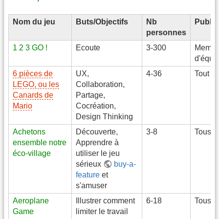
Nom du jeu
Buts/Objectifs
Nb
Public
personnes
1 2 3 GO !
Ecoute
3-300
Membr
d'équi
6 pièces de
UX,
4-36
Tout pu
LEGO, ou les
Collaboration,
Canards de
Partage,
Mario
Cocréation,
Design Thinking
Achetons
Découverte,
3-8
Tous
ensemble notre
Apprendre à
éco-village
utiliser le jeu
sérieux
buy-a-
feature
et
s'amuser
Aeroplane
Illustrer comment
6-18
Tous
Game
limiter le travail