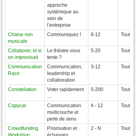
approche
systémique au
sein de
l'entreprise
Chaise non
Communiquez !
6-12
Tout n
musicale
Collaborer, et si
Le théatre vous
5-20
Tout n
on improvisait
tente ?
Communication
Communication,
3-12
Tout n
Race
leadership et
collaboration
Constellation
Voter rapidement
5-200
Tout n
…
Copycat
Communication
4 - 12
Tout n
multicouche et
perte de sens
Crowdfunding
Priorisation et
2 - N
Tout n
Workshop
échanges