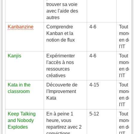
trouver sa voie
avec l'aide des
autres
Kanbanzine
Comprendre
4-6
Tout le
Kanban et la
monde
notion de flux
en deh
l'IT
Kanjis
Expérimenter
4-6
Tout le
l'accès à nos
monde
ressources
en deh
créatives
l'IT
Kata in the
Découverte de
4-15
Tout le
classroom
l'Improvement
monde
Kata
en deh
l'IT
Keep Talking
En à peine 1
5-12
Tout le
and Nobody
heure, vous
monde
Explodes
repartirez avec 2
en deh
convictions
l'IT