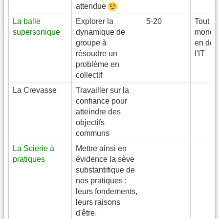
attendue
La balle
Explorer la
5-20
Tout le
supersonique
dynamique de
monde
groupe à
en deh
résoudre un
l'IT
problème en
collectif
La Crevasse
Travailler sur la
confiance pour
atteindre des
objectifs
communs
La Scierie à
Mettre ainsi en
pratiques
évidence la sève
substantifique de
nos pratiques :
leurs fondements,
leurs raisons
d'être.