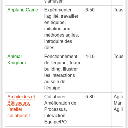
s'amuser
Airplane Game
Expérimenter
6-50
Tous
l'agilité, travailler
en équipe,
initiation aux
méthodes agiles,
introduire des
rôles
Animal
Fonctionnement
4-10
Tous
Kingdom
de l'équipe, Team
building, Illustrer
les interactions
au sein de
l'équipe
Architectes et
Collaborer,
6-80
Agilist
Bâtisseurs,
Amélioration de
Manage
l’atelier
Processus,
Agilist
collaboratif
Interaction
Equipe/PO