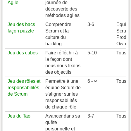
Agile
journée de
découverte des
méthodes agiles
Jeu des bacs
Comprendre
3-6
Equip
façon puzzle
Scrum et la
Scrum,
culture du
Produc
backlog
Owner
Jeu des cubes
Faire réfléchir à
5-10
Tous
la façon dont
nous nous fixons
des objectifs
Jeu des rôles et
Permettre à une
6 - ∞
Tous
responsabilités
équipe Scrum de
de Scrum
s'aligner sur les
responsabilités
de chaque rôle
Jeu du Tao
Avancer dans sa
3-7
Tous
quête
personnelle et