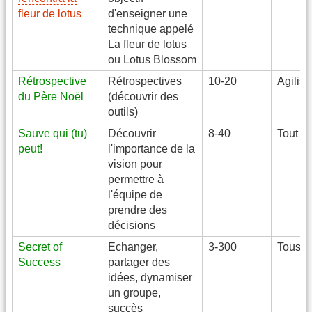
fleur de lotus
d'enseigner une
technique appelé
La fleur de lotus
ou Lotus Blossom
Rétrospective
Rétrospectives
10-20
Agilist
du Père Noël
(découvrir des
outils)
Sauve qui (tu)
Découvrir
8-40
Tout pu
peut!
l'importance de la
vision pour
permettre à
l'équipe de
prendre des
décisions
Secret of
Echanger,
3-300
Tous
Success
partager des
idées, dynamiser
un groupe,
succès