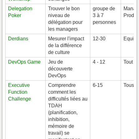
Delegation
Trouver le bon
groupe de
Manag
Poker
niveau de
3 à 7
Product
délégation pour
personnes
les managers
Derdians
Mesurer l'impact
12-30
Equip
de la différence
de culture
DevOps Game
Jeu de
4 - 12
Tout n
découverte
DevOps
Executive
Comprendre
6-15
Tous
Function
comment les
Challenge
difficultés liées au
TDAH
(planification,
inhibition,
mémoire de
travail) se