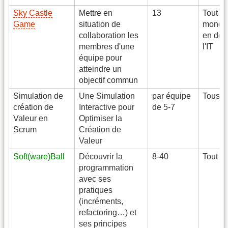
Sky Castle
Mettre en
13
Tout le
Game
situation de
monde
collaboration les
en deh
membres d'une
l'IT
équipe pour
atteindre un
objectif commun
Simulation de
Une Simulation
par équipe
Tous
création de
Interactive pour
de 5-7
Valeur en
Optimiser la
Scrum
Création de
Valeur
Soft(ware)Ball
Découvrir la
8-40
Tout pu
programmation
avec ses
pratiques
(incréments,
refactoring…) et
ses principes