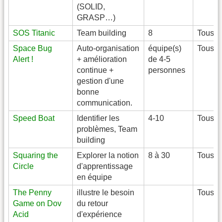
(SOLID,
GRASP…)
SOS Titanic
Team building
8
Tous
Space Bug
Auto-organisation
équipe(s)
Tous
Alert !
+ amélioration
de 4-5
continue +
personnes
gestion d'une
bonne
communication.
Speed Boat
Identifier les
4-10
Tous
problèmes, Team
building
Squaring the
Explorer la notion
8 à 30
Tous
Circle
d'apprentissage
en équipe
The Penny
illustre le besoin
Tous
Game on Dov
du retour
Acid
d'expérience