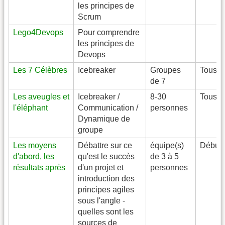
les principes de
Scrum
Lego4Devops
Pour comprendre
les principes de
Devops
Les 7 Célèbres
Icebreaker
Groupes
Tous
de 7
Les aveugles et
Icebreaker /
8-30
Tous
l'éléphant
Communication /
personnes
Dynamique de
groupe
Les moyens
Débattre sur ce
équipe(s)
Débuta
d'abord, les
qu'est le succès
de 3 à 5
résultats après
d'un projet et
personnes
introduction des
principes agiles
sous l'angle -
quelles sont les
sources de