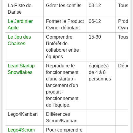
La Piste de
Gérer les conflits
03-12
Tous
Danse
Le Jardinier
Former le Product
06-12
Produc
Agile
Owner débutant
Owner
Le Jeu des
Comprendre
15-30
Tous
Chaises
l'intérêt de
collaborer entre
équipes
Lean Startup
Reproduire le
équipe(s)
Débuta
Snowflakes
fonctionnement
de 4 à 8
d'une startup -
personnes
lancement d'un
produit -
fonctionnement
de l'équipe.
Lego4Kanban
Différences
Scrum/Kanban
Lego4Scrum
Pour comprendre