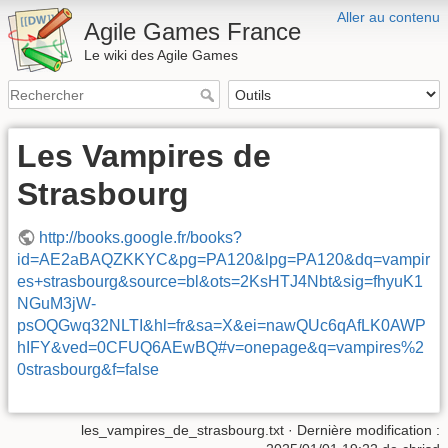
Aller au contenu
Agile Games France
Le wiki des Agile Games
Les Vampires de
Strasbourg
http://books.google.fr/books?
id=AE2aBAQZKKYC&pg=PA120&lpg=PA120&dq=vampir
es+strasbourg&source=bl&ots=2KsHTJ4Nbt&sig=fhyuK1
NGuM3jW-
psOQGwq32NLTI&hl=fr&sa=X&ei=nawQUc6qAfLK0AWP
hIFY&ved=0CFUQ6AEwBQ#v=onepage&q=vampires%2
0strasbourg&f=false
les_vampires_de_strasbourg.txt
· Dernière modification :