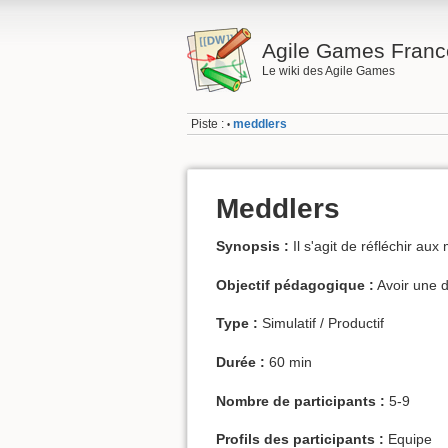
Agile Games Franc
Le wiki des Agile Games
Piste :
meddlers
•
Meddlers
Synopsis :
Il s'agit de réfléchir au
Objectif pédagogique :
Avoir une d
Type :
Simulatif / Productif
Durée :
60 min
Nombre de participants :
5-9
Profils des participants :
Equipe