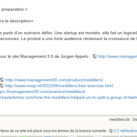
 préparation >
rs la description>
partir d'un scénario défini. Une startup est montée, elle fait un logicie
 personnes. Le produit a une forte audience réclamant la croissance de 
e sur le site Management 3.0 de Jurgen Appelo :
http://www.manage
http://www.management30.com/product/meddlers/
http://www.noop.nl/2011/09/meddlers-free-exercise.html
tps://management30.com/practice/meddlers/
://xavierkoma.com/how-the-meddlers-helped-us-to-split-a-group-of-twel
meddlers.txt
· De
ntenu de ce wiki est placé sous les termes de la licence suivante :
CC Attribution