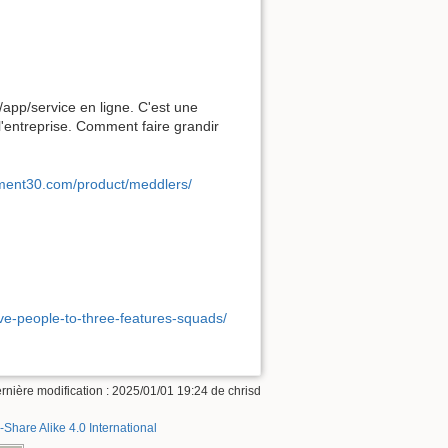
l/app/service en ligne. C'est une
l'entreprise. Comment faire grandir
ment30.com/product/meddlers/
ve-people-to-three-features-squads/
rnière modification :
2025/01/01 19:24
de
chrisd
-Share Alike 4.0 International