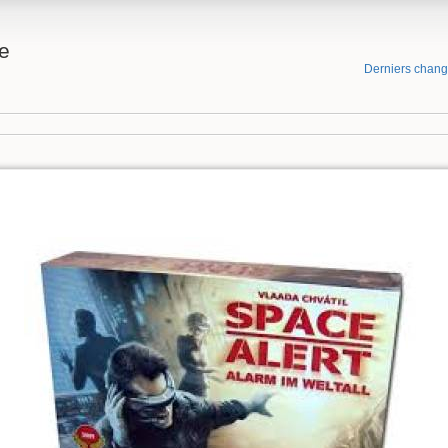
e
Derniers chan
!