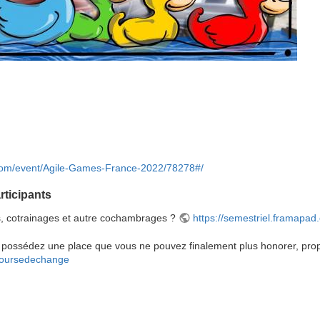
.com/event/Agile-Games-France-2022/78278#/
rticipants
s, cotrainages et autre cochambrages ?
https://semestriel.framapa
possédez une place que vous ne pouvez finalement plus honorer, propo
2-boursedechange