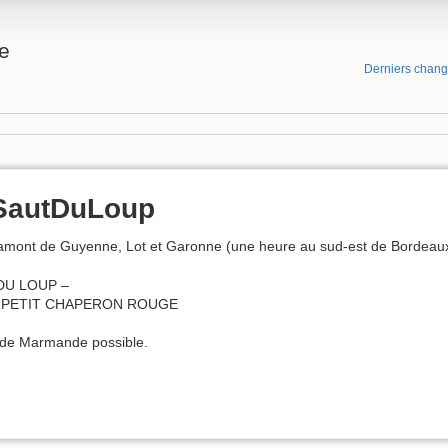
e
Derniers chan
SautDuLoup
amont de Guyenne, Lot et Garonne (une heure au sud-est de Bordeaux
DU LOUP –
U PETIT CHAPERON ROUGE
e de Marmande possible.