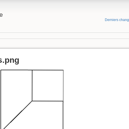
e
Derniers chan
s.png